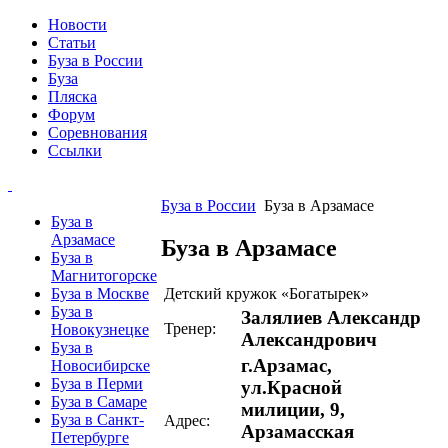
Новости
Статьи
Буза в России
Буза
Пляска
Форум
Соревнования
Ссылки
Буза в России
Буза в Арзамасе
Буза в
Арзамасе
Буза в Арзамасе
Буза в
Магнитогорске
Детский кружок «Богатырек»
Буза в Москве
Буза в
Залялиев Александр
Тренер:
Новокузнецке
Александрович
Буза в
г.Арзамас,
Новосибирске
Буза в Перми
ул.Красной
Буза в Самаре
милиции, 9,
Буза в Санкт-
Адрес:
Арзамасская
Петербурге