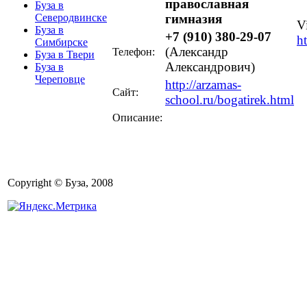
православная
Буза в
гимназия
Северодвинске
V
Буза в
+7 (910) 380-29-07
h
Симбирске
(Александр
Телефон:
Буза в Твери
Александрович)
Буза в
Череповце
http://arzamas-
Сайт:
school.ru/bogatirek.html
Описание:
Copyright © Буза, 2008