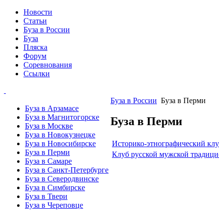
Новости
Статьи
Буза в России
Буза
Пляска
Форум
Соревнования
Ссылки
Буза в России
Буза в Перми
Буза в Арзамасе
Буза в Магнитогорске
Буза в Перми
Буза в Москве
Буза в Новокузнецке
Историко-этнографический клу
Буза в Новосибирске
Буза в Перми
Клуб русской мужской традици
Буза в Самаре
Буза в Санкт-Петербурге
Буза в Северодвинске
Буза в Симбирске
Буза в Твери
Буза в Череповце