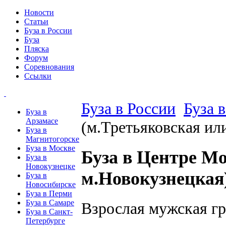
Новости
Статьи
Буза в России
Буза
Пляска
Форум
Соревнования
Ссылки
Буза в России
Буза 
Буза в
Арзамасе
(м.Третьяковская ил
Буза в
Магнитогорске
Буза в Москве
Буза в Центре М
Буза в
Новокузнецке
м.Новокузнецкая
Буза в
Новосибирске
Буза в Перми
Буза в Самаре
Взрослая мужская гру
Буза в Санкт-
Петербурге