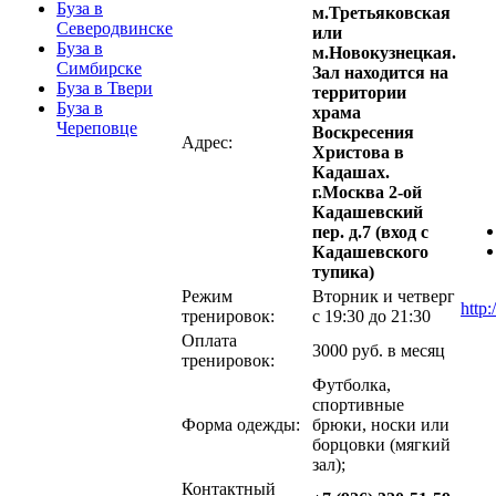
Буза в
м.Третьяковская
Северодвинске
или
Буза в
м.Новокузнецкая.
Симбирске
Зал находится на
Буза в Твери
территории
Буза в
храма
Череповце
Воскресения
Адрес:
Христова в
Кадашах.
г.Москва 2-ой
Кадашевский
пер. д.7 (вход с
Кадашевского
тупика)
Режим
Вторник и четверг
http
тренировок:
с 19:30 до 21:30
Оплата
3000 руб. в месяц
тренировок:
Футболка,
спортивные
Форма одежды:
брюки, носки или
борцовки (мягкий
зал);
Контактный